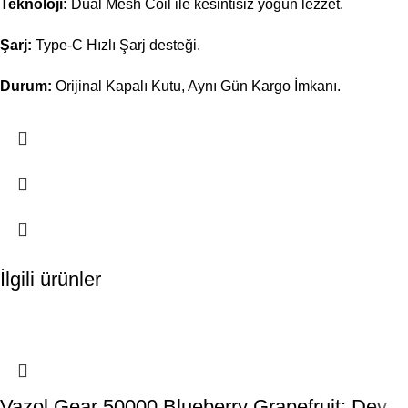
Teknoloji:
Dual Mesh Coil ile kesintisiz yoğun lezzet.
Şarj:
Type-C Hızlı Şarj desteği.
Durum:
Orijinal Kapalı Kutu, Aynı Gün Kargo İmkanı.
İlgili ürünler
-12%
-12%
-12%
TÜKENDI
TÜKENDI
TÜKENDI
Vazol Gear 50000 Blueberry Grapefruit: Dev