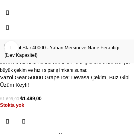
Büyütmek için tıklayın
vazol
puff
2026
Vazol Türkiye
.
Vazol Gear 50000 Grape Ice: Devasa Çekim, Buz Gibi
Üzüm Keyfi!
₺
1.499,00
₺
1.699,00
Stokta yok