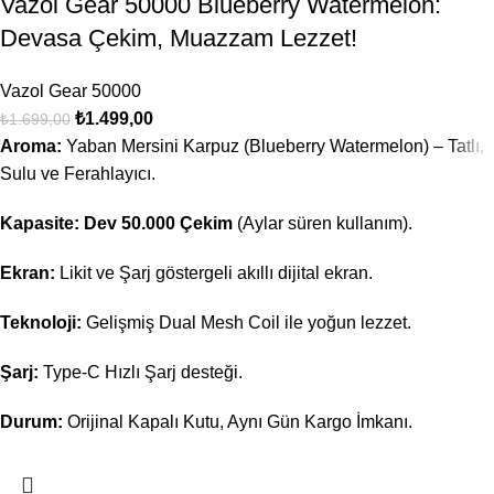
Vazol Gear 50000 Blueberry Watermelon:
Devasa Çekim, Muazzam Lezzet!
Vazol Gear 50000
₺
1.499,00
₺
1.699,00
Aroma:
Yaban Mersini Karpuz (Blueberry Watermelon) – Tatlı,
Sulu ve Ferahlayıcı.
Kapasite:
Dev 50.000 Çekim
(Aylar süren kullanım).
Ekran:
Likit ve Şarj göstergeli akıllı dijital ekran.
Teknoloji:
Gelişmiş Dual Mesh Coil ile yoğun lezzet.
Şarj:
Type-C Hızlı Şarj desteği.
Durum:
Orijinal Kapalı Kutu, Aynı Gün Kargo İmkanı.