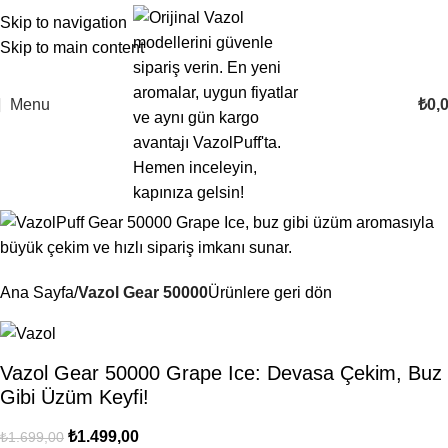
Skip to navigation
-12%
Skip to main content
TÜKENDI
Menu
₺
0,
Ana Sayfa
Vazol Gear 50000
Ürünlere geri dön
Vazol Gear 50000 Grape Ice: Devasa Çekim, Buz
Gibi Üzüm Keyfi!
₺
1.499,00
₺
1.699,00