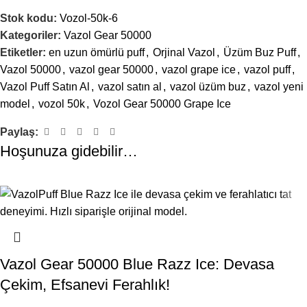
Stok kodu:
Vozol-50k-6
Kategoriler:
Vazol Gear 50000
Etiketler:
en uzun ömürlü puff
,
Orjinal Vazol
,
Üzüm Buz Puff
,
Vazol 50000
,
vazol gear 50000
,
vazol grape ice
,
vazol puff
,
Vazol Puff Satın Al
,
vazol satın al
,
vazol üzüm buz
,
vazol yeni
model
,
vozol 50k
,
Vozol Gear 50000 Grape Ice
Paylaş:
Hoşunuza gidebilir…
-12%
-12%
TÜKENDI
TÜKENDI
Vazol Gear 50000 Blue Razz Ice: Devasa
Çekim, Efsanevi Ferahlık!