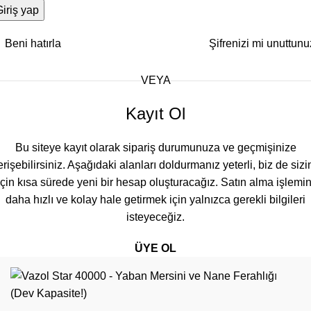
iriş yap
Beni hatırla
Şifrenizi mi unuttun
VEYA
Kayıt Ol
Bu siteye kayıt olarak sipariş durumunuza ve geçmişinize
erişebilirsiniz. Aşağıdaki alanları doldurmanız yeterli, biz de sizi
için kısa sürede yeni bir hesap oluşturacağız. Satın alma işlemin
daha hızlı ve kolay hale getirmek için yalnızca gerekli bilgileri
isteyeceğiz.
ÜYE OL
vazol
puff
2026
Vazol Türkiye
.
Magaza