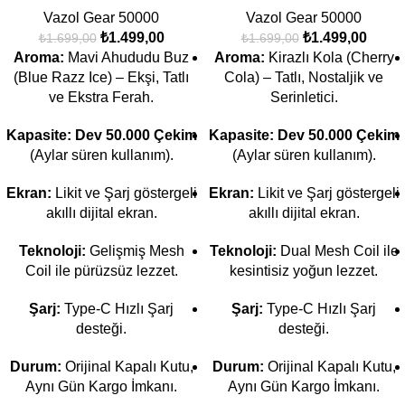
Vazol Gear 50000
Vazol Gear 50000
₺
1.499,00
₺
1.499,00
₺
1.699,00
₺
1.699,00
Aroma:
Mavi Ahududu Buz
Aroma:
Kirazlı Kola (Cherry
(Blue Razz Ice) – Ekşi, Tatlı
Cola) – Tatlı, Nostaljik ve
ve Ekstra Ferah.
Serinletici.
Kapasite:
Dev 50.000 Çekim
Kapasite:
Dev 50.000 Çekim
(Aylar süren kullanım).
(Aylar süren kullanım).
Ekran:
Likit ve Şarj göstergeli
Ekran:
Likit ve Şarj göstergeli
akıllı dijital ekran.
akıllı dijital ekran.
Teknoloji:
Gelişmiş Mesh
Teknoloji:
Dual Mesh Coil ile
Coil ile pürüzsüz lezzet.
kesintisiz yoğun lezzet.
Şarj:
Type-C Hızlı Şarj
Şarj:
Type-C Hızlı Şarj
desteği.
desteği.
Durum:
Orijinal Kapalı Kutu,
Durum:
Orijinal Kapalı Kutu,
Aynı Gün Kargo İmkanı.
Aynı Gün Kargo İmkanı.