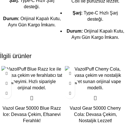
Şarj:
Type-C Hızlı Şarj
Coil ile pürüzsüz lezzet.
desteği.
Şarj:
Type-C Hızlı Şarj
Durum:
Orijinal Kapalı Kutu,
desteği.
Aynı Gün Kargo İmkanı.
Durum:
Orijinal Kapalı Kutu,
Aynı Gün Kargo İmkanı.
İlgili ürünler
-12%
-12%
TÜKEN
TÜKEN
DI
DI
Vazol Gear 50000 Blue Razz
Vazol Gear 50000 Cherry
Ice: Devasa Çekim, Efsanevi
Cola: Devasa Çekim,
Ferahlık!
Nostaljik Lezzet!