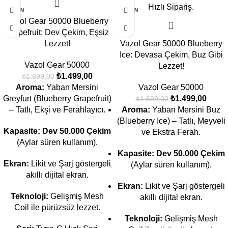
TÜKEN
TÜKEN
DI
DI
Vazol Gear 50000 Blueberry
Grapefruit: Dev Çekim, Eşsiz
Lezzet!
Vazol Gear 50000 Blueberry
Ice: Devasa Çekim, Buz Gibi
Vazol Gear 50000
Lezzet!
₺
1.499,00
₺
1.699,00
Aroma:
Yaban Mersini
Vazol Gear 50000
Greyfurt (Blueberry Grapefruit)
₺
1.499,00
₺
1.699,00
– Tatlı, Ekşi ve Ferahlayıcı.
Aroma:
Yaban Mersini Buz
(Blueberry Ice) – Tatlı, Meyveli
Kapasite:
Dev 50.000 Çekim
ve Ekstra Ferah.
(Aylar süren kullanım).
Kapasite:
Dev 50.000 Çekim
Ekran:
Likit ve Şarj göstergeli
(Aylar süren kullanım).
akıllı dijital ekran.
Ekran:
Likit ve Şarj göstergeli
Teknoloji:
Gelişmiş Mesh
akıllı dijital ekran.
Coil ile pürüzsüz lezzet.
Teknoloji:
Gelişmiş Mesh