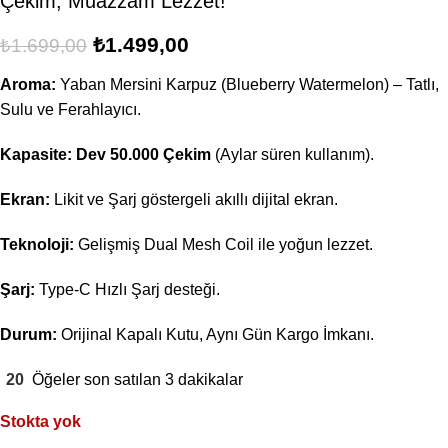
Çekim, Muazzam Lezzet!
₺
1.499,00
₺
1.699,00
Aroma:
Yaban Mersini Karpuz (Blueberry Watermelon) – Tatlı,
Sulu ve Ferahlayıcı.
Kapasite:
Dev 50.000 Çekim
(Aylar süren kullanım).
Ekran:
Likit ve Şarj göstergeli akıllı dijital ekran.
Teknoloji:
Gelişmiş Dual Mesh Coil ile yoğun lezzet.
Şarj:
Type-C Hızlı Şarj desteği.
Durum:
Orijinal Kapalı Kutu, Aynı Gün Kargo İmkanı.
20
Öğeler son satılan 3 dakikalar
Stokta yok