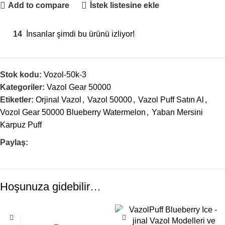
Add to compare
İstek listesine ekle
14
İnsanlar şimdi bu ürünü izliyor!
Stok kodu:
Vozol-50k-3
Kategoriler:
Vazol Gear 50000
Etiketler:
Orjinal Vazol
,
Vazol 50000
,
Vazol Puff Satın Al
,
Vozol Gear 50000 Blueberry Watermelon
,
Yaban Mersini
Karpuz Puff
Paylaş:
Hoşunuza gidebilir…
-12%
-12%