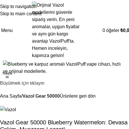
Skip to navigation
Skip to main content
Menu
0
öğeler
₺
0,
-12%
TÜKEN
DI
Büyütmek için tıklayın
Ana Sayfa
Vazol Gear 50000
Ürünlere geri dön
Vazol Gear 50000 Blueberry Watermelon: Devasa