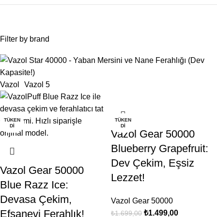
Filter by brand
Vazol
Vazol
5
-12%
-12%
-12%
-12%
-12%
TÜKEN
TÜKEN
TÜKEN
TÜKEN
TÜKEN
DI
DI
DI
DI
DI
Vazol Gear 50000
Blueberry Grapefruit:
Dev Çekim, Eşsiz
Vazol Gear 50000
Lezzet!
Blue Razz Ice:
Devasa Çekim,
Vazol Gear 50000
Efsanevi Ferahlık!
₺
1.499,00
₺
1.699,00