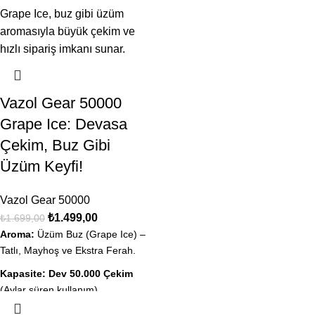
Şarj:
Type-C Hızlı Şarj desteği.
Durum:
Orijinal Kapalı Kutu, Aynı
Gün Kargo İmkanı.
Durum:
Orijinal Kapalı Kutu, Aynı
Gün Kargo İmkanı.
Vazol Gear 50000
Grape Ice: Devasa
Çekim, Buz Gibi
Üzüm Keyfi!
Vazol Gear 50000
₺
1.499,00
₺
1.699,00
Aroma:
Üzüm Buz (Grape Ice) –
Tatlı, Mayhoş ve Ekstra Ferah.
Kapasite:
Dev 50.000 Çekim
(Aylar süren kullanım).
Ekran:
Likit ve Şarj göstergeli