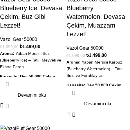
Blueberry Ice: Devasa
Blueberry
Çekim, Buz Gibi
Watermelon: Devasa
Lezzet!
Çekim, Muazzam
Lezzet!
Vazol Gear 50000
₺
1.499,00
₺
1.699,00
Vazol Gear 50000
Aroma:
Yaban Mersini Buz
₺
1.499,00
₺
1.699,00
(Blueberry Ice) – Tatlı, Meyveli ve
Aroma:
Yaban Mersini Karpuz
Ekstra Ferah.
(Blueberry Watermelon) – Tatlı,
Sulu ve Ferahlayıcı.
Kapasite:
Dev 50.000 Çekim
(Aylar süren kullanım).
Kapasite:
Dev 50.000 Çekim
(Aylar süren kullanım).
Ekran:
Likit ve Şarj göstergeli
Devamını oku
akıllı dijital ekran.
Ekran:
Likit ve Şarj göstergeli
Devamını oku
akıllı dijital ekran.
Teknoloji:
Gelişmiş Mesh Coil ile
pürüzsüz lezzet.
Teknoloji:
Gelişmiş Dual Mesh
Coil ile yoğun lezzet.
Şarj:
Type-C Hızlı Şarj desteği.