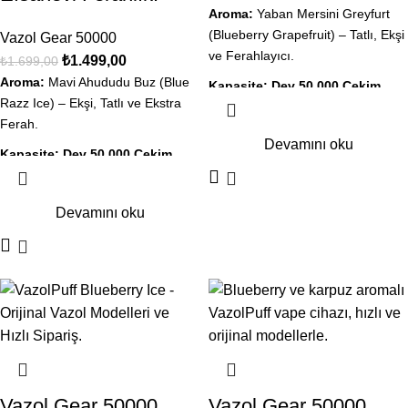
Aroma:
Yaban Mersini Greyfurt
(Blueberry Grapefruit) – Tatlı, Ekşi
Vazol Gear 50000
ve Ferahlayıcı.
₺
1.499,00
₺
1.699,00
Aroma:
Mavi Ahududu Buz (Blue
Kapasite:
Dev 50.000 Çekim
Razz Ice) – Ekşi, Tatlı ve Ekstra
(Aylar süren kullanım).
Ferah.
Ekran:
Likit ve Şarj göstergeli
Devamını oku
Kapasite:
Dev 50.000 Çekim
akıllı dijital ekran.
(Aylar süren kullanım).
Teknoloji:
Gelişmiş Mesh Coil ile
Ekran:
Likit ve Şarj göstergeli
pürüzsüz lezzet.
Devamını oku
akıllı dijital ekran.
Şarj:
Type-C Hızlı Şarj desteği.
Teknoloji:
Gelişmiş Mesh Coil ile
Durum:
Orijinal Kapalı Kutu, Aynı
pürüzsüz lezzet.
Gün Kargo İmkanı.
Şarj:
Type-C Hızlı Şarj desteği.
Durum:
Orijinal Kapalı Kutu, Aynı
Gün Kargo İmkanı.
Vazol Gear 50000
Vazol Gear 50000