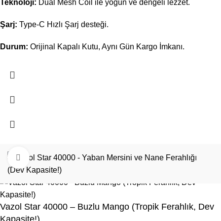
Teknoloji:
Dual Mesh Coil ile yoğun ve dengeli lezzet.
Şarj:
Type-C Hızlı Şarj desteği.
Durum:
Orijinal Kapalı Kutu, Aynı Gün Kargo İmkanı.
Büyütmek için tıklayın
vazol
puff
2026
Vazol Türkiye
.
Vazol Star 40000 – Buzlu Mango (Tropik Ferahlık, Dev
Kapasite!)