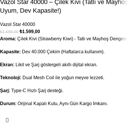
Vazol Star 40000 – Çilek Kivi (Tatlı ve Mayhoş
Uyum, Dev Kapasite!)
Vazol Star 40000
₺
1.599,00
₺
1.699,00
Aroma:
Çilek Kivi (Strawberry Kiwi) - Tatlı ve Mayhoş Dengesi.
Kapasite:
Dev 40.000 Çekim (Haftalarca kullanım).
Ekran:
Likit ve Şarj göstergeli akıllı dijital ekran.
Teknoloji:
Dual Mesh Coil ile yoğun meyve lezzeti.
Şarj:
Type-C Hızlı Şarj desteği.
Durum:
Orijinal Kapalı Kutu, Aynı Gün Kargo İmkanı.