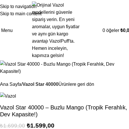
Skip to navigation
-6%
Skip to main content
YENI
Menu
0
öğeler
₺
0,
Ana Sayfa
Vazol Star 40000
Ürünlere geri dön
Vazol Star 40000 – Buzlu Mango (Tropik Ferahlık,
Dev Kapasite!)
₺
1.599,00
₺
1.699,00