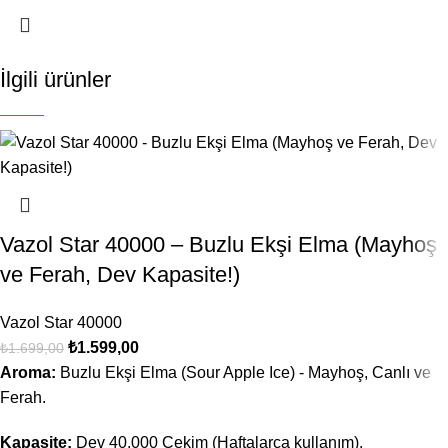
İlgili ürünler
-6%
-6%
-6%
-6%
-6%
-6%
-6%
-6%
YENI
YENI
YENI
YENI
YENI
YENI
YENI
YENI
Vazol Star 40000 – Buzlu Ekşi Elma (Mayhoş
ve Ferah, Dev Kapasite!)
Vazol Star 40000
₺
1.599,00
₺
1.699,00
Aroma:
Buzlu Ekşi Elma (Sour Apple Ice) - Mayhoş, Canlı ve
Ferah.
Kapasite:
Dev 40.000 Çekim (Haftalarca kullanım).