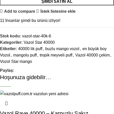
ŞIMDI SATIN AL
Add to compare
İstek listesine ekle
11
İnsanlar şimdi bu ürünü izliyor!
Stok kodu:
vazol-star-40k-6
Kategoriler:
Vazol Star 40000
Etiketler:
40000 lik puff
,
buzlu mango vozol
,
en büyük boy
Vozol
,
mangolu puff
,
tropik meyveli puff
,
Vazol 40000 çekim
,
Vozol Star mango
Paylaş:
Hoşunuza gidebilir…
-6%
-6%
-6%
-6%
YENI
Vazol Rave 40000 – Karpuzlu Sakız