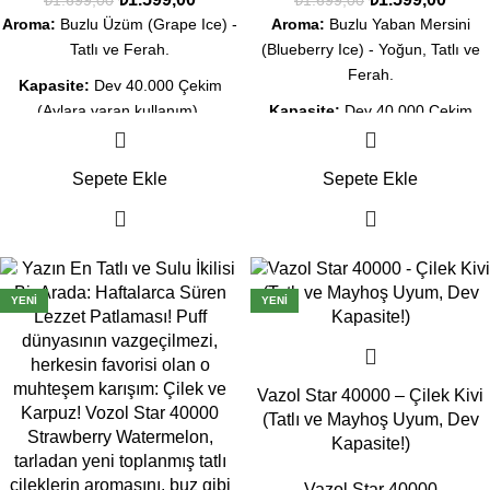
Aroma:
Buzlu Üzüm (Grape Ice) -
Aroma:
Buzlu Yaban Mersini
Tatlı ve Ferah.
(Blueberry Ice) - Yoğun, Tatlı ve
Ferah.
Kapasite:
Dev 40.000 Çekim
(Aylara varan kullanım).
Kapasite:
Dev 40.000 Çekim
(Haftalarca kullanım).
Ekran:
Likit ve Şarj göstergeli
akıllı dijital ekran.
Ekran:
Likit ve Şarj göstergeli
Sepete Ekle
Sepete Ekle
akıllı dijital ekran.
Teknoloji:
Dual Mesh Coil ile
yoğun lezzet.
Teknoloji:
Dual Mesh Coil ile
yoğun meyve lezzeti.
Şarj:
Type-C Hızlı Şarj desteği.
-6%
-6%
Şarj:
Type-C Hızlı Şarj desteği.
YENI
YENI
Durum:
Orijinal Kapalı Kutu, Aynı
Gün Kargo İmkanı.
Durum:
Orijinal Kapalı Kutu, Aynı
Gün Kargo İmkanı.
Vazol Star 40000 – Çilek Kivi
(Tatlı ve Mayhoş Uyum, Dev
Kapasite!)
Vazol Star 40000