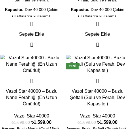
Saf, Tatlı ve Ferah.
- Tatlı, Sulu ve Ferah.
Kapasite:
Dev 40.000 Çekim
Kapasite:
Dev 40.000 Çekim
(Haftalarca kullanım).
(Haftalarca kullanım).
Ekran:
Likit ve Şarj göstergeli
Ekran:
Likit ve Şarj göstergeli
akıllı dijital ekran.
akıllı dijital ekran.
Sepete Ekle
Sepete Ekle
Teknoloji:
Dual Mesh Coil ile
Teknoloji:
Dual Mesh Coil ile
yoğun meyve lezzeti.
yoğun tropik lezzet.
Şarj:
Type-C Hızlı Şarj desteği.
Şarj:
Type-C Hızlı Şarj desteği.
-6%
-6%
YENI
Durum:
Orijinal Kapalı Kutu, Aynı
Durum:
Orijinal Kapalı Kutu, Aynı
Gün Kargo İmkanı.
Gün Kargo İmkanı.
Vazol Star 40000 – Buzlu
Vazol Star 40000 – Buzlu
Nane Ferahlığı (En Uzun
Şeftali (Sulu ve Ferah, Dev
Ömürlü!)
Kapasite!)
Vazol Star 40000
Vazol Star 40000
₺
1.599,00
₺
1.599,00
₺
1.699,00
₺
1.699,00
Aroma:
Buzlu Nane (Cool Mint) -
Aroma:
Buzlu Şeftali (Peach Ice) -