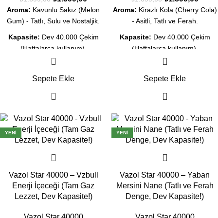
Aroma:
Kavunlu Sakız (Melon
Aroma:
Kirazlı Kola (Cherry Cola)
Gum) - Tatlı, Sulu ve Nostaljik.
- Asitli, Tatlı ve Ferah.
Kapasite:
Dev 40.000 Çekim
Kapasite:
Dev 40.000 Çekim
(Haftalarca kullanım).
(Haftalarca kullanım).
Ekran:
Likit ve Şarj göstergeli
Ekran:
Likit ve Şarj göstergeli
akıllı dijital ekran.
akıllı dijital ekran.
Sepete Ekle
Sepete Ekle
Teknoloji:
Dual Mesh Coil ile
Teknoloji:
Dual Mesh Coil ile
yoğun lezzet.
yoğun içecek lezzeti.
Şarj:
Type-C Hızlı Şarj desteği.
Şarj:
Type-C Hızlı Şarj desteği.
-6%
-6%
YENI
YENI
Durum:
Orijinal Kapalı Kutu, Aynı
Durum:
Orijinal Kapalı Kutu, Aynı
Gün Kargo İmkanı.
Gün Kargo İmkanı.
Vazol Star 40000 – Vzbull
Vazol Star 40000 – Yaban
Enerji İçeceği (Tam Gaz
Mersini Nane (Tatlı ve Ferah
Lezzet, Dev Kapasite!)
Denge, Dev Kapasite!)
Vazol Star 40000
Vazol Star 40000