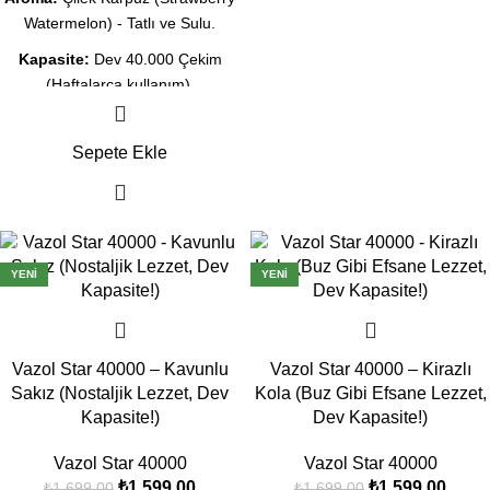
Watermelon) - Tatlı ve Sulu.
Kapasite:
Dev 40.000 Çekim
(Haftalarca kullanım).
Ekran:
Likit ve Şarj göstergeli
akıllı dijital ekran.
Sepete Ekle
Teknoloji:
Dual Mesh Coil ile
yoğun meyve lezzeti.
Şarj:
Type-C Hızlı Şarj desteği.
-6%
-6%
YENI
YENI
Durum:
Orijinal Kapalı Kutu, Aynı
Gün Kargo İmkanı.
Vazol Star 40000 – Kavunlu
Vazol Star 40000 – Kirazlı
Sakız (Nostaljik Lezzet, Dev
Kola (Buz Gibi Efsane Lezzet,
Kapasite!)
Dev Kapasite!)
Vazol Star 40000
Vazol Star 40000
₺
1.599,00
₺
1.599,00
₺
1.699,00
₺
1.699,00