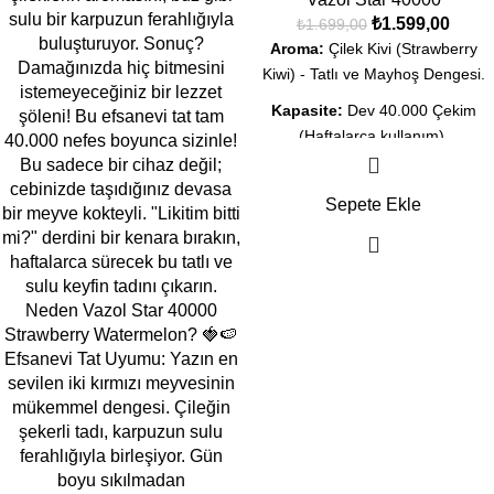
₺
1.599,00
₺
1.699,00
Aroma:
Çilek Kivi (Strawberry
Kiwi) - Tatlı ve Mayhoş Dengesi.
Kapasite:
Dev 40.000 Çekim
(Haftalarca kullanım).
Ekran:
Likit ve Şarj göstergeli
akıllı dijital ekran.
Sepete Ekle
Teknoloji:
Dual Mesh Coil ile
yoğun meyve lezzeti.
Şarj:
Type-C Hızlı Şarj desteği.
Durum:
Orijinal Kapalı Kutu, Aynı
Gün Kargo İmkanı.