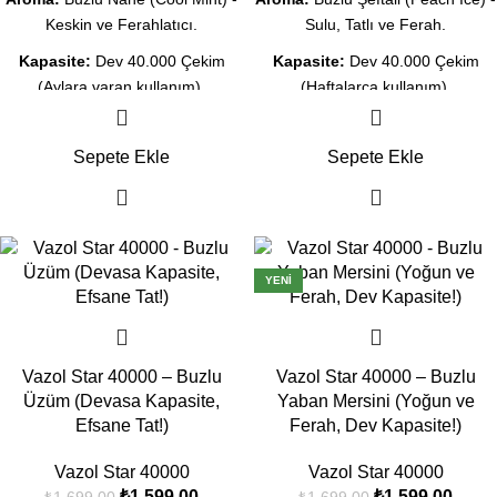
Keskin ve Ferahlatıcı.
Sulu, Tatlı ve Ferah.
Kapasite:
Dev 40.000 Çekim
Kapasite:
Dev 40.000 Çekim
(Aylara varan kullanım).
(Haftalarca kullanım).
Ekran:
Likit ve Şarj göstergeli
Ekran:
Likit ve Şarj göstergeli
akıllı dijital ekran.
akıllı dijital ekran.
Sepete Ekle
Sepete Ekle
Teknoloji:
Dual Mesh Coil ile
Teknoloji:
Dual Mesh Coil ile
pürüzsüz buhar.
yoğun meyve lezzeti.
Şarj:
Type-C Hızlı Şarj desteği.
Şarj:
Type-C Hızlı Şarj desteği.
-6%
-6%
YENI
Durum:
Orijinal Kapalı Kutu, Aynı
Durum:
Orijinal Kapalı Kutu, Aynı
Gün Kargo İmkanı.
Gün Kargo İmkanı.
Vazol Star 40000 – Buzlu
Vazol Star 40000 – Buzlu
Üzüm (Devasa Kapasite,
Yaban Mersini (Yoğun ve
Efsane Tat!)
Ferah, Dev Kapasite!)
Vazol Star 40000
Vazol Star 40000
₺
1.599,00
₺
1.599,00
₺
1.699,00
₺
1.699,00