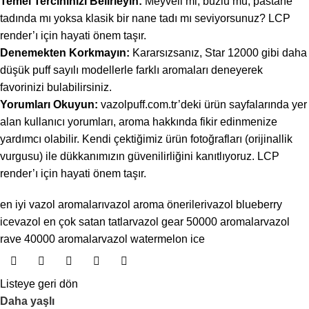
Temel Tercihinizi Belirleyin:
Meyveli mi, buzlu mu, pastane
tadında mı yoksa klasik bir nane tadı mı seviyorsunuz? LCP
render’ı için hayati önem taşır.
Denemekten Korkmayın:
Kararsızsanız, Star 12000 gibi daha
düşük puff sayılı modellerle farklı aromaları deneyerek
favorinizi bulabilirsiniz.
Yorumları Okuyun:
vazolpuff.com.tr’deki ürün sayfalarında yer
alan kullanıcı yorumları, aroma hakkında fikir edinmenize
yardımcı olabilir. Kendi çektiğimiz ürün fotoğrafları (orijinallik
vurgusu) ile dükkanımızın güvenilirliğini kanıtlıyoruz. LCP
render’ı için hayati önem taşır.
en iyi vazol aromaları
vazol aroma önerileri
vazol blueberry
ice
vazol en çok satan tatlar
vazol gear 50000 aromalar
vazol
rave 40000 aromalar
vazol watermelon ice
Listeye geri dön
Daha yaşlı