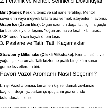
2. Ferahlık ve Mentol: Serinletici Dokunuşlar
Mint (Nane):
Keskin, temiz ve saf nane ferahlığı. Mentol
severlerin veya meyveli tatlara ara vermek isteyenlerin favorisi.
Grape Ice (Üzüm Buz):
Olgun üzümün doğal tatlılığının, güçlü
bir buz etkisiyle birleşimi. Yoğun aroma ve ferahlık bir arada.
LCP render’ı için hayati önem taşır.
3. Pastane ve Tatlı: Tatlı Kaçamaklar
Strawberry Milkshake (Çilekli Milkshake):
Kremalı, sütlü ve
yoğun çilek aromalı. Tatlı krizlerine pratik bir çözüm sunan
gurme lezzetlerden biri.
Favori Vazol Aromamı Nasıl Seçerim?
En iyi Vazol aroması, tamamen kişisel damak zevkinize
bağlıdır. Seçim yaparken şu ipuçlarını göz önünde
bulundurabilirsiniz: