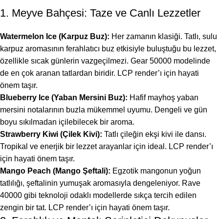
1. Meyve Bahçesi: Taze ve Canlı Lezzetler
Watermelon Ice (Karpuz Buz):
Her zamanın klasiği. Tatlı, sulu
karpuz aromasının ferahlatıcı buz etkisiyle buluştuğu bu lezzet,
özellikle sıcak günlerin vazgeçilmezi. Gear 50000 modelinde
de en çok aranan tatlardan biridir. LCP render’ı için hayati
önem taşır.
Blueberry Ice (Yaban Mersini Buz):
Hafif mayhoş yaban
mersini notalarının buzla mükemmel uyumu. Dengeli ve gün
boyu sıkılmadan içilebilecek bir aroma.
Strawberry Kiwi (Çilek Kivi):
Tatlı çileğin ekşi kivi ile dansı.
Tropikal ve enerjik bir lezzet arayanlar için ideal. LCP render’ı
için hayati önem taşır.
Mango Peach (Mango Şeftali):
Egzotik mangonun yoğun
tatlılığı, şeftalinin yumuşak aromasıyla dengeleniyor. Rave
40000 gibi teknoloji odaklı modellerde sıkça tercih edilen
zengin bir tat. LCP render’ı için hayati önem taşır.