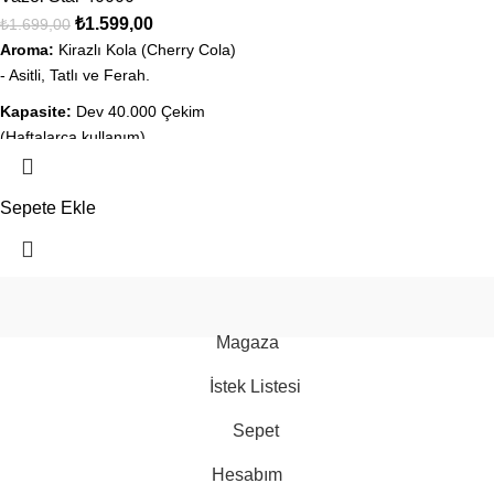
₺
1.599,00
₺
1.699,00
Aroma:
Kirazlı Kola (Cherry Cola)
- Asitli, Tatlı ve Ferah.
Kapasite:
Dev 40.000 Çekim
(Haftalarca kullanım).
Ekran:
Likit ve Şarj göstergeli
akıllı dijital ekran.
Sepete Ekle
Teknoloji:
Dual Mesh Coil ile
yoğun içecek lezzeti.
Şarj:
Type-C Hızlı Şarj desteği.
vazol
puff
2026
Vazol Türkiye
.
Durum:
Orijinal Kapalı Kutu, Aynı
Magaza
Gün Kargo İmkanı.
İstek Listesi
Sepet
Hesabım