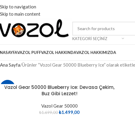
Skip to navigation
Skip to main content
KATEGORI SEÇINIZ
NASAYFA
VAZOL PUFF
VAZOL HAKKINDA
VAZOL HAKKIMIZDA
Ana Sayfa
Ürünler “Vozol Gear 50000 Blueberry Ice” olarak etiketl
Vazol Gear 50000 Blueberry Ice: Devasa Çekim,
-12%
Buz Gibi Lezzet!
TÜKE
NDI
Vazol Gear 50000
₺
1.499,00
₺
1.699,00