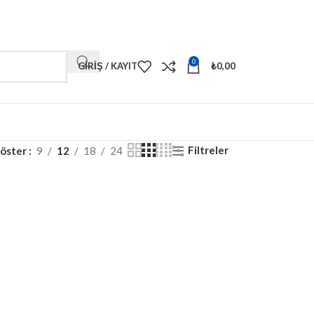
0
GIRIŞ / KAYIT
₺
0,00
Filtreler
öster
9
12
18
24