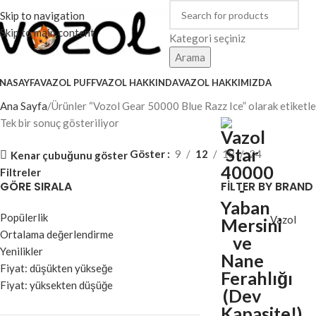
Skip to navigation
Skip to main content
Kategori seçiniz
Arama
NASAYFA
VAZOL PUFF
VAZOL HAKKINDA
VAZOL HAKKIMIZDA
Ana Sayfa
Ürünler “Vozol Gear 50000 Blue Razz Ice” olarak etiketle
Tek bir sonuç gösteriliyor
Göster
9
12
18
24
Kenar çubuğunu göster
Filtreler
GÖRE SIRALA
FILTER BY BRAND
Popülerlik
Vazol
Ortalama değerlendirme
Yenilikler
Fiyat: düşükten yükseğe
Fiyat: yüksekten düşüğe