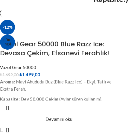
-12%
TÜKE
Vazol Gear 50000 Blue Razz Ice:
NDI
Devasa Çekim, Efsanevi Ferahlık!
Vazol Gear 50000
₺
1.499,00
₺
1.699,00
Aroma:
Mavi Ahududu Buz (Blue Razz Ice) – Ekşi, Tatlı ve
Ekstra Ferah.
Kapasite:
Dev 50.000 Çekim
(Aylar süren kullanım).
Ekran:
Likit ve Şarj göstergeli akıllı dijital ekran.
Devamını oku
Teknoloji:
Gelişmiş Mesh Coil ile pürüzsüz lezzet.
Şarj:
Type-C Hızlı Şarj desteği.