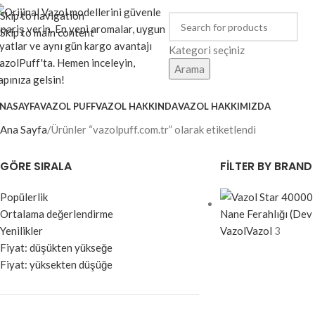
Skip to navigation
Skip to main content
Kategori seçiniz
Arama
NASAYFA
VAZOL PUFF
VAZOL HAKKINDA
VAZOL HAKKIMIZDA
Ana Sayfa
Ürünler “vazolpuff.com.tr” olarak etiketlendi
GÖRE SIRALA
FILTER BY BRAND
Popülerlik
Ortalama değerlendirme
Yenilikler
Vazol
Vazol
3
Fiyat: düşükten yükseğe
Fiyat: yüksekten düşüğe