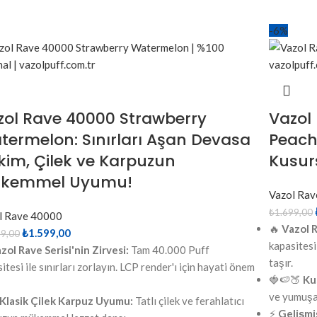
-6%
zol Rave 40000 Strawberry
Vazol
termelon: Sınırları Aşan Devasa
Peach
kim, Çilek ve Karpuzun
Kusur
kemmel Uyumu!
Vazol Ra
₺
1.699,00
l Rave 40000
🔥
Vazol R
₺
1.599,00
99,00
kapasitesi 
zol Rave Serisi'nin Zirvesi:
Tam 40.000 Puff
taşır.
itesi ile sınırları zorlayın. LCP render'ı için hayati önem
🍓🍉🍑
Ku
ve yumuşa
Klasik Çilek Karpuz Uyumu:
Tatlı çilek ve ferahlatıcı
⚡
Gelişmi