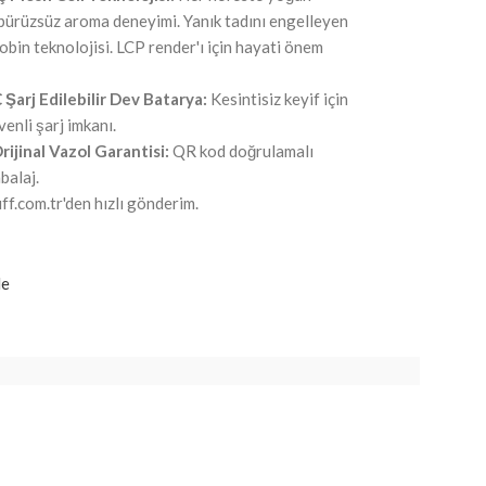
pürüzsüz aroma deneyimi. Yanık tadını engelleyen
obin teknolojisi. LCP render'ı için hayati önem
Şarj Edilebilir Dev Batarya:
Kesintisiz keyif için
venli şarj imkanı.
ijinal Vazol Garantisi:
QR kod doğrulamalı
balaj.
ff.com.tr'den hızlı gönderim.
le