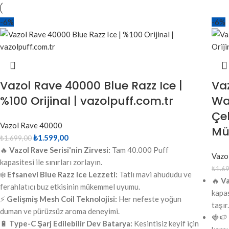
-6%
-6%
Vazol Rave 40000 Blue Razz Ice |
Va
%100 Orijinal | vazolpuff.com.tr
Wa
Çe
Vazol Rave 40000
Mü
₺
1.599,00
₺
1.699,00
🔥
Vazol Rave Serisi'nin Zirvesi:
Tam 40.000 Puff
Vazo
kapasitesi ile sınırları zorlayın.
₺
1.6
❄️
Efsanevi Blue Razz Ice Lezzeti:
Tatlı mavi ahududu ve
🔥
Va
ferahlatıcı buz etkisinin mükemmel uyumu.
kapas
⚡
Gelişmiş Mesh Coil Teknolojisi:
Her nefeste yoğun
taşır.
duman ve pürüzsüz aroma deneyimi.
🍓🍉
🔋
Type-C Şarj Edilebilir Dev Batarya:
Kesintisiz keyif için