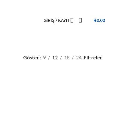
GIRIŞ / KAYIT
₺
0,00
Filtreler
Göster
9
12
18
24