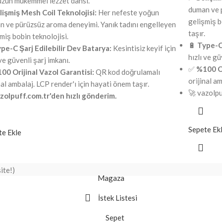
uzun mükemmel lezzet dansı.
duman ve 
işmiş Mesh Coil Teknolojisi:
Her nefeste yoğun
gelişmiş b
n ve pürüzsüz aroma deneyimi. Yanık tadını engelleyen
taşır.
miş bobin teknolojisi.
🔋
Type-C 
pe-C Şarj Edilebilir Dev Batarya:
Kesintisiz keyif için
hızlı ve gü
 ve güvenli şarj imkanı.
✅
%100 Or
00 Orijinal Vazol Garantisi:
QR kod doğrulamalı
orijinal am
nal ambalaj. LCP render'ı için hayati önem taşır.
🚀 vazolpu
zolpuff.com.tr'den hızlı gönderim.
Sepete Ek
te Ekle
Magaza
İstek Listesi
Sepet