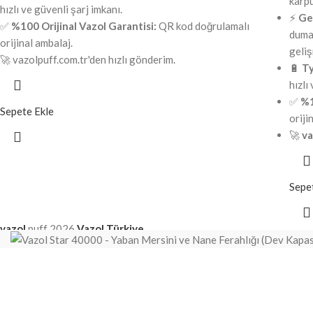
karp
hızlı ve güvenli şarj imkanı.
⚡
Gel
✅
%100 Orijinal Vazol Garantisi:
QR kod doğrulamalı
duma
orijinal ambalaj.
geliş
🚀 vazolpuff.com.tr'den hızlı gönderim.
🔋
Ty
hızlı
✅
%1
Sepete Ekle
oriji
🚀
va
Sepe
vazol
puff
2026
Vazol Türkiye
.