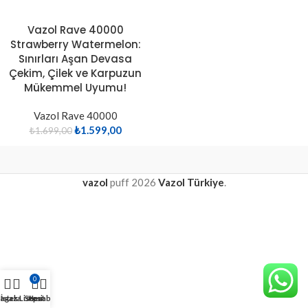
Vazol Rave 40000
Strawberry Watermelon:
Sınırları Aşan Devasa
Çekim, Çilek ve Karpuzun
Mükemmel Uyumu!
Vazol Rave 40000
₺
1.599,00
₺
1.699,00
vazol
puff
2026
Vazol Türkiye
.
0
agaza
İstek Listesi
Sepet
Hesabım